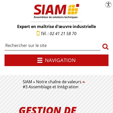
menu
Pa
SIAM | Expert en maîtrise d'œuvre industr
Expert en maîtrise d'œuvre industrielle
Tél. : 02 41 21 58 70
Rech
NAVIGATION
SIAM
»
Notre chaîne de valeurs
»
#3 Assemblage et Intégration
GESTION DE