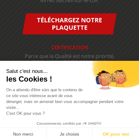
49140 Seiches-sur-le-Loir
TÉLÉCHARGEZ NOTRE
PLAQUETTE
CERTIFICATION
Parce que la Qualité est notre priorité,
SIAM est certifié ISO 9001 v2015.
Salut c'est nous...
les Cookies !
On a attendu d'être sûrs que le contenu de
ce site vous intéresse avant de vous
déranger, mais on aimerait bien vous accompagner pendant votre
visite...
C'est OK pour vous ?
Consentements certifiés par
Non merci
Je choisis
OK pour moi