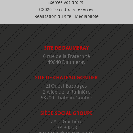
Exercez vos droits
©2026 Tous droits réservés
Réalisation du site : Mediapilote
SITE DE DAUMERAY
6 rue de la Fraternité
49640 Daumeray
SITE DE CHÂTEAU-GONTIER
ZI Ouest Bazouges
2 Allée de la Rufinière
53200 Château-Gontier
SIÈGE SOCIAL GROUPE
ZA la Guittière
BP 80008