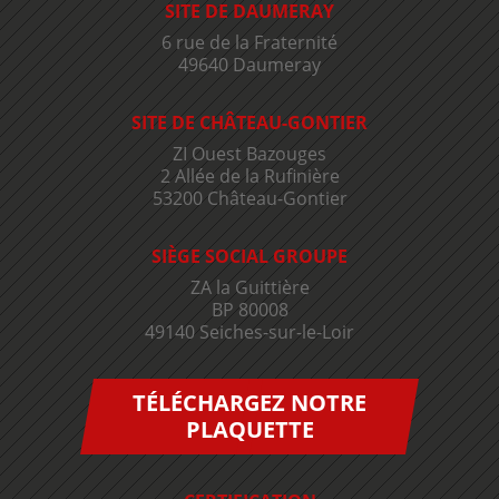
SITE DE DAUMERAY
6 rue de la Fraternité
49640 Daumeray
SITE DE CHÂTEAU-GONTIER
ZI Ouest Bazouges
2 Allée de la Rufinière
53200 Château-Gontier
SIÈGE SOCIAL GROUPE
ZA la Guittière
BP 80008
49140 Seiches-sur-le-Loir
TÉLÉCHARGEZ NOTRE
PLAQUETTE