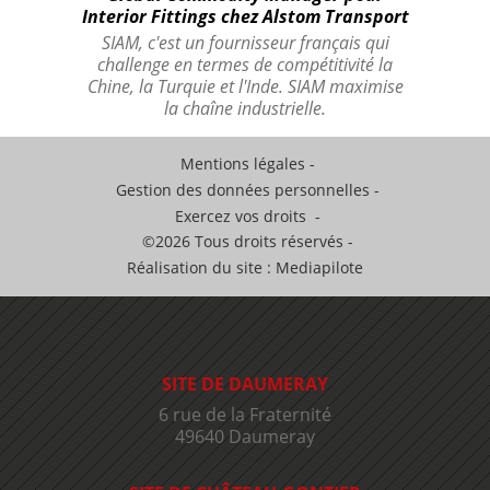
Interior Fittings chez Alstom Transport
SIAM, c'est un fournisseur français qui
challenge en termes de compétitivité la
Chine, la Turquie et l'Inde. SIAM maximise
la chaîne industrielle.
Mentions légales
Gestion des données personnelles
Exercez vos droits
©2026 Tous droits réservés
Réalisation du site : Mediapilote
SITE DE DAUMERAY
6 rue de la Fraternité
49640 Daumeray