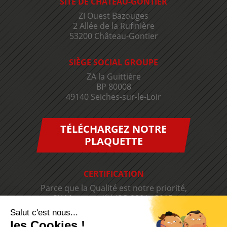
SITE DE CHÂTEAU-GONTIER
ZI Ouest Bazouges
2 Allée de la Rufinière
53200 Château-Gontier
SIÈGE SOCIAL GROUPE
ZA la Guittière
BP 80008
49140 Seiches-sur-le-Loir
TÉLÉCHARGEZ NOTRE
PLAQUETTE
CERTIFICATION
Parce que la Qualité est notre priorité,
SIAM est certifié ISO 9001 v2015.
Salut c'est nous...
les Cookies !