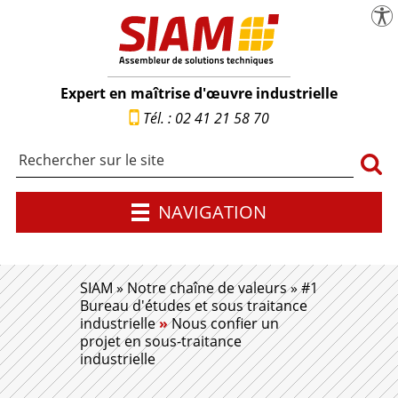
menu
Pa
SIAM | Expert en maîtrise d'œuvre industr
Expert en maîtrise d'œuvre industrielle
Tél. : 02 41 21 58 70
Rech
NAVIGATION
SIAM
»
Notre chaîne de valeurs
»
#1
Bureau d'études et sous traitance
industrielle
»
Nous confier un
projet en sous-traitance
industrielle