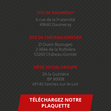
SITE DE DAUMERAY
6 rue de la Fraternité
49640 Daumeray
SITE DE CHÂTEAU-GONTIER
ZI Ouest Bazouges
2 Allée de la Rufinière
53200 Château-Gontier
SIÈGE SOCIAL GROUPE
ZA la Guittière
BP 80008
49140 Seiches-sur-le-Loir
TÉLÉCHARGEZ NOTRE
PLAQUETTE