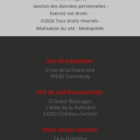
Gestion des données personnelles
Exercez vos droits
©2026 Tous droits réservés
Réalisation du site : Mediapilote
SITE DE DAUMERAY
6 rue de la Fraternité
49640 Daumeray
SITE DE CHÂTEAU-GONTIER
ZI Ouest Bazouges
2 Allée de la Rufinière
53200 Château-Gontier
SIÈGE SOCIAL GROUPE
ZA la Guittière