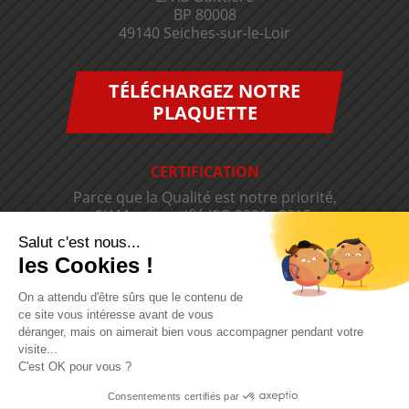
BP 80008
49140 Seiches-sur-le-Loir
TÉLÉCHARGEZ NOTRE
PLAQUETTE
CERTIFICATION
Parce que la Qualité est notre priorité,
SIAM est certifié ISO 9001 v2015.
Salut c'est nous...
les Cookies !
On a attendu d'être sûrs que le contenu de
ce site vous intéresse avant de vous
déranger, mais on aimerait bien vous accompagner pendant votre
visite...
C'est OK pour vous ?
Consentements certifiés par