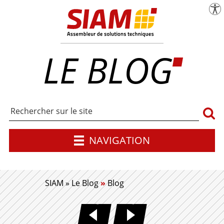
menu
Pa
SIAM | Expert en maîtrise d'œuvre industr
LE BLOG
Rech
NAVIGATION
SIAM
»
Le Blog
»
Blog
DÉVELOPPER DEMAIN DES
L'ÉCO-CONCEPT