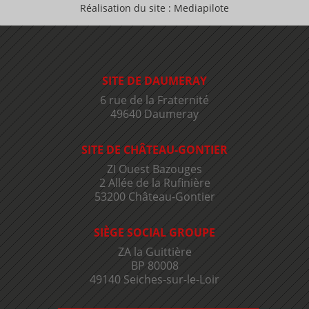
Réalisation du site : Mediapilote
SITE DE DAUMERAY
6 rue de la Fraternité
49640 Daumeray
SITE DE CHÂTEAU-GONTIER
ZI Ouest Bazouges
2 Allée de la Rufinière
53200 Château-Gontier
SIÈGE SOCIAL GROUPE
ZA la Guittière
BP 80008
49140 Seiches-sur-le-Loir