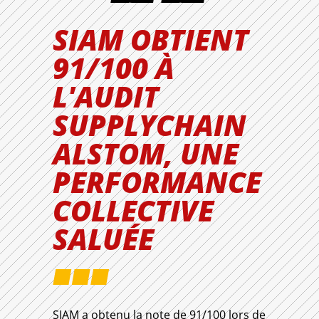
SIAM OBTIENT
91/100 À
L'AUDIT
SUPPLYCHAIN
ALSTOM, UNE
PERFORMANCE
COLLECTIVE
SALUÉE
SIAM a obtenu la note de 91/100 lors de