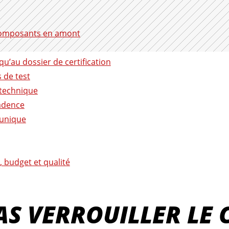
s composants en amont
qu’au dossier de certification
s de test
-technique
cadence
e unique
s, budget et qualité
AS VERROUILLER LE 