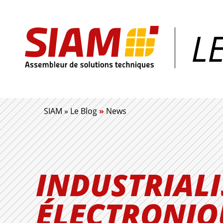
L
SIAM | Expert en maîtrise d'œuvre industrielle
SIAM
»
Le Blog
»
News
INDUSTRIAL
ÉLECTRONIQU