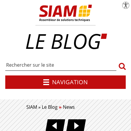
menu
Pa
SIAM | Expert en maîtrise d'œuvre industr
LE BLOG
Rech
NAVIGATION
SIAM
»
Le Blog
»
News
INDUSTRIALISATION START
BIEN CHOISIR U