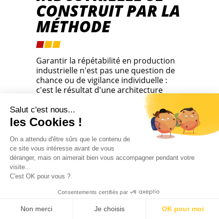
CONSTRUIT PAR LA
MÉTHODE
Garantir la répétabilité en production
industrielle n'est pas une question de
chance ou de vigilance individuelle :
c'est le résultat d'une architecture
méthodique qui combine conception
des postes, standardisation des
Salut c'est nous...
opérations, métrologie rigoureuse et
les Cookies !
amélioration continue. Chez SIAM, nous
appliquons ces principes sur chaque
On a attendu d'être sûrs que le contenu de
projet d'assemblage, du premier
ce site vous intéresse avant de vous
prototype jusqu'aux cadences série,
déranger, mais on aimerait bien vous accompagner pendant votre
pour que nos clients puissent livrer
visite...
C'est OK pour vous ?
leurs produits avec la constance que
leurs marchés exigent. Si vous
Consentements certifiés par
souhaitez découvrir comment nous
accompagnons concrètement la
Non merci
Je choisis
OK pour moi
montée en série de projets industriels