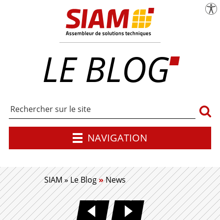
menu
Pa
SIAM | Expert en maîtrise d'œuvre industr
LE BLOG
Rech
NAVIGATION
SIAM
»
Le Blog
»
News
GARANTIR LA RÉPÉTABILI
GUIDE DE L'EX