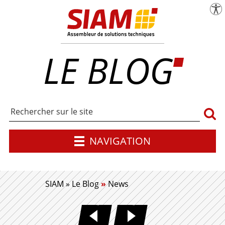
menu
Pa
SIAM | Expert en maîtrise d'œuvre industr
LE BLOG
Rech
NAVIGATION
SIAM
»
Le Blog
»
News
CHECKLIST DFM POUR RÉ
APQP ASSEMBLA