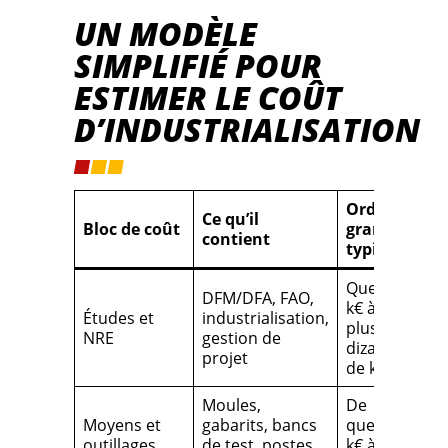
UN MODÈLE
SIMPLIFIÉ POUR
ESTIMER LE COÛT
D’INDUSTRIALISATION
Ordre de
Ce qu’il
Bloc de coût
grandeur
contient
typique*
Quelques
DFM/DFA, FAO,
k€ à
Études et
industrialisation,
plusieurs
NRE
gestion de
dizaines
projet
de k€
Moules,
De
Moyens et
gabarits, bancs
quelques
outillages
de test, postes
k€ à > 100