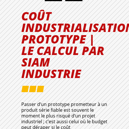
COÛT
INDUSTRIALISATIO
PROTOTYPE |
LE CALCUL PAR
SIAM
INDUSTRIE
Passer d’un prototype prometteur à un
produit série fiable est souvent le
moment le plus risqué d’un projet
industriel ; c’est aussi celui où le budget
peut déraper si le coût