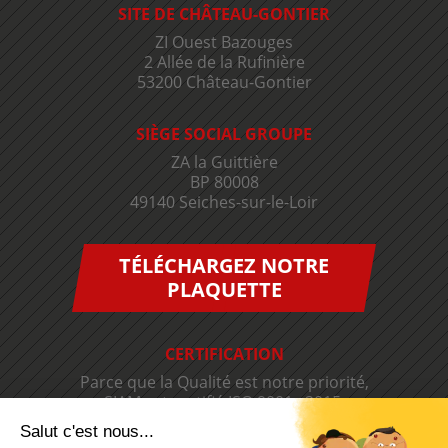
SITE DE CHÂTEAU-GONTIER
ZI Ouest Bazouges
2 Allée de la Rufinière
53200 Château-Gontier
SIÈGE SOCIAL GROUPE
ZA la Guittière
BP 80008
49140 Seiches-sur-le-Loir
TÉLÉCHARGEZ NOTRE
PLAQUETTE
CERTIFICATION
Parce que la Qualité est notre priorité,
SIAM est certifié ISO 9001 v2015.
Salut c'est nous...