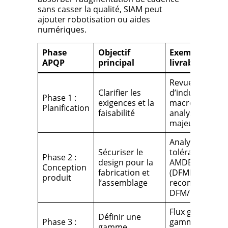
sans casser la qualité, SIAM peut
ajouter robotisation ou aides
numériques.
Phase
Objectif
Exemples de
APQP
principal
livrables
Revue
Clarifier les
d’industrialisat
Phase 1 :
exigences et la
macro-plannin
Planification
faisabilité
analyse de ris
majeurs
Analyse de
Sécuriser le
tolérances,
Phase 2 :
design pour la
AMDEC produi
Conception
fabrication et
(DFMEA),
produit
l’assemblage
recommandati
DFM/DFA
Flux global,
Définir une
Phase 3 :
gamme détaillé
gamme