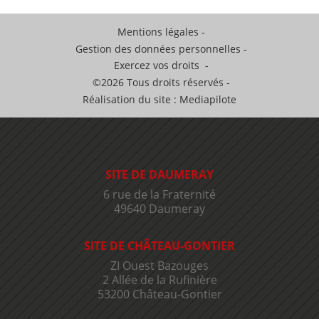
Mentions légales
Gestion des données personnelles
Exercez vos droits
©2026 Tous droits réservés
Réalisation du site : Mediapilote
SITE DE DAUMERAY
6 rue de la Fraternité
49640 Daumeray
SITE DE CHÂTEAU-GONTIER
ZI Ouest Bazouges
2 Allée de la Rufinière
53200 Château-Gontier