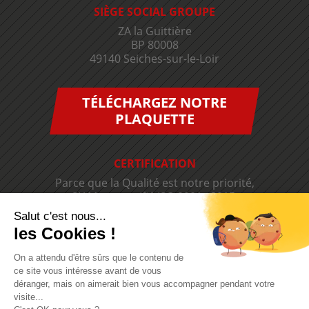
SIÈGE SOCIAL GROUPE
ZA la Guittière
BP 80008
49140 Seiches-sur-le-Loir
TÉLÉCHARGEZ NOTRE
PLAQUETTE
CERTIFICATION
Parce que la Qualité est notre priorité,
SIAM est certifié ISO 9001 v2015.
Salut c'est nous...
les Cookies !
On a attendu d'être sûrs que le contenu de
ce site vous intéresse avant de vous
déranger, mais on aimerait bien vous accompagner pendant votre
visite...