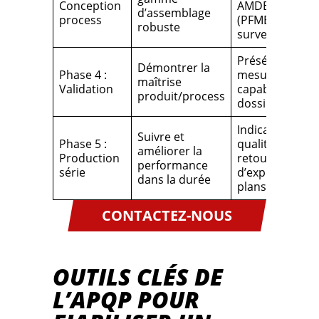
Conception
AMDEC proces
d’assemblage
process
(PFMEA), plan 
robuste
surveillance
Préséries,
Démontrer la
Phase 4 :
mesures de
maîtrise
Validation
capabilité, MSA
produit/process
dossier PPAP
Indicateurs
Suivre et
Phase 5 :
qualité, SPC,
améliorer la
Production
retours
performance
série
d’expérience,
dans la durée
plans de progr
CONTACTEZ-NOUS
OUTILS CLÉS DE
L’APQP POUR