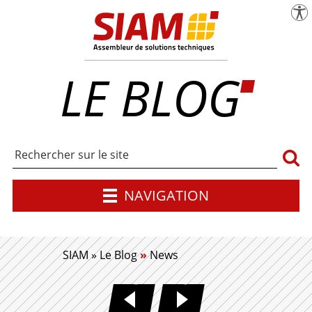
menu
Pa
SIAM | Expert en maîtrise d'œuvre industr
LE BLOG
Rech
NAVIGATION
SIAM
»
Le Blog
»
News
COÛT INDUSTRIALISATION
INDUSTRIALISAT