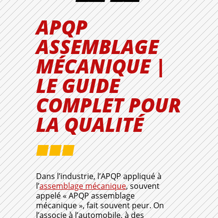
APQP
ASSEMBLAGE
MÉCANIQUE |
LE GUIDE
COMPLET POUR
LA QUALITÉ
Dans l’industrie, l’APQP appliqué à
l’
assemblage mécanique
, souvent
appelé « APQP assemblage
mécanique », fait souvent peur. On
l’associe à l’automobile, à des