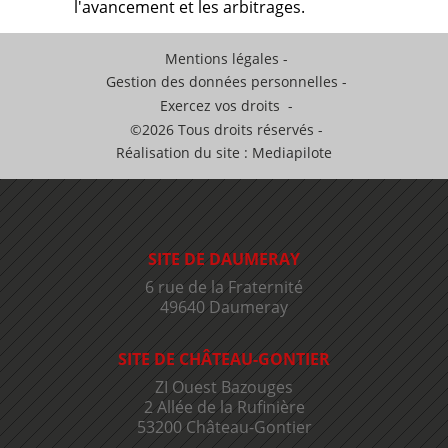
l'avancement et les arbitrages.
Mentions légales
Gestion des données personnelles
Exercez vos droits
©2026 Tous droits réservés
Réalisation du site : Mediapilote
SITE DE DAUMERAY
6 rue de la Fraternité
49640 Daumeray
SITE DE CHÂTEAU-GONTIER
ZI Ouest Bazouges
2 Allée de la Rufinière
53200 Château-Gontier