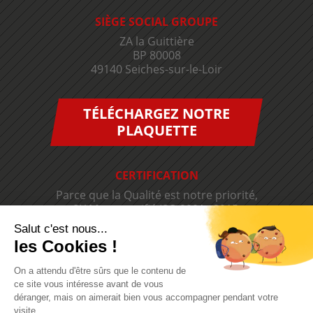
SIÈGE SOCIAL GROUPE
ZA la Guittière
BP 80008
49140 Seiches-sur-le-Loir
TÉLÉCHARGEZ NOTRE
PLAQUETTE
CERTIFICATION
Parce que la Qualité est notre priorité,
SIAM est certifié ISO 9001 v2015.
Salut c'est nous...
les Cookies !
On a attendu d'être sûrs que le contenu de
ce site vous intéresse avant de vous
déranger, mais on aimerait bien vous accompagner pendant votre
visite...