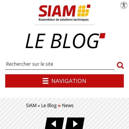
menu
Pa
SIAM | Expert en maîtrise d'œuvre industr
LE BLOG
Rech
NAVIGATION
SIAM
»
Le Blog
»
News
GUIDE DE L'EXTERNALIS
MODÈLE DE CAH