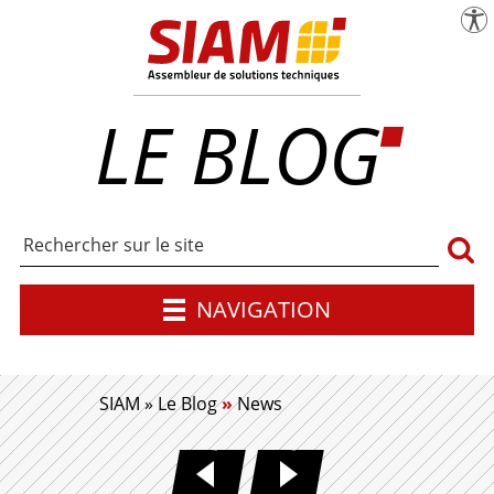
menu
Pa
SIAM | Expert en maîtrise d'œuvre industr
LE BLOG
Rech
NAVIGATION
SIAM
»
Le Blog
»
News
INTÉGRATION FAISCEAU É
BANC DE TEST F