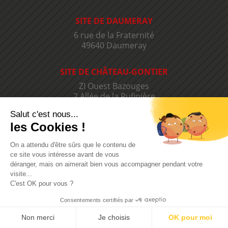
SITE DE DAUMERAY
6 rue de la Fraternité
49640 Daumeray
SITE DE CHÂTEAU-GONTIER
ZI Ouest Bazouges
2 Allée de la Rufinière
53200 Château-Gontier
Salut c'est nous...
les Cookies !
SIÈGE SOCIAL GROUPE
On a attendu d'être sûrs que le contenu de
ZA la Guittière
ce site vous intéresse avant de vous
BP 80008
déranger, mais on aimerait bien vous accompagner pendant votre
49140 Seiches-sur-le-Loir
visite...
C'est OK pour vous ?
TÉLÉCHARGEZ NOTRE
Consentements certifiés par
PLAQUETTE
Non merci
Je choisis
OK pour moi